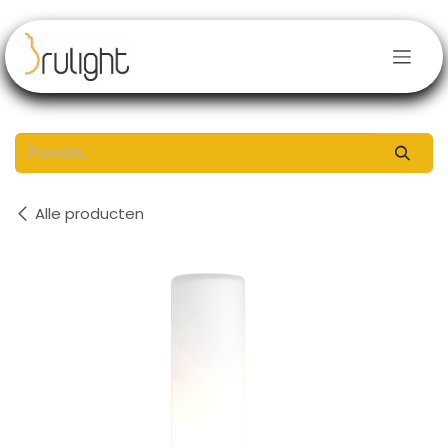
Overslaan naar inhoud
Alle producten