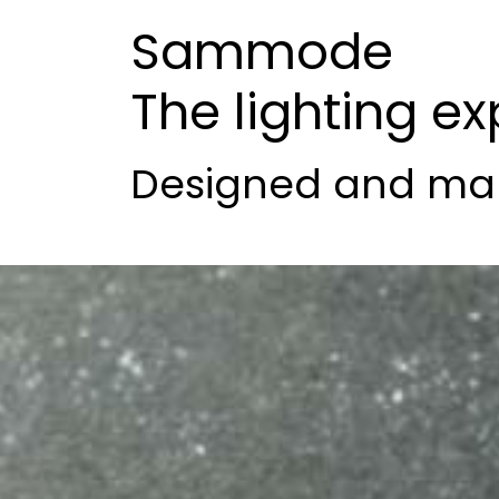
Sammode
The lighting ex
Designed and man