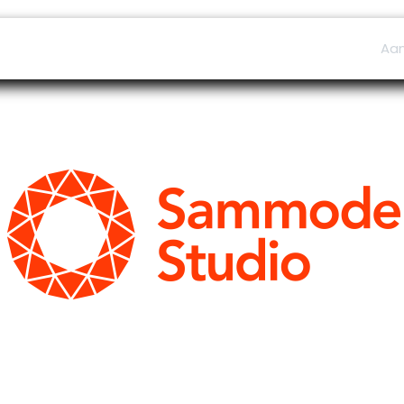
ers
Afspraak
B2B Shop
Helpdesk
Aa