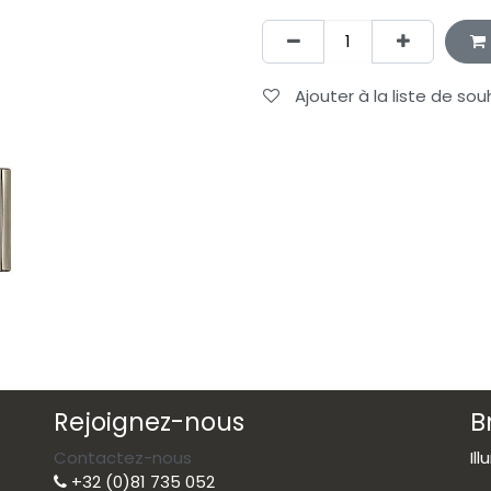
Ajouter à la liste de sou
Rejoignez-nous
B
Contactez-nous
Il
+32 (0)81 735 052