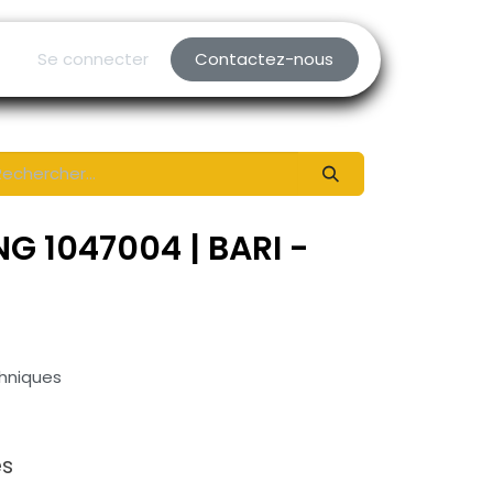
Se connecter
Contactez-nous
G 1047004 | BARI -
chniques
es