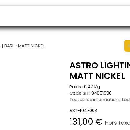
endeurs
Rendez-vous
B2B shop
SAV
| BARI - MATT NICKEL
ASTRO LIGHTIN
MATT NICKEL
Poids :
0,47
Kg
Code SH :
94051990
Toutes les informations te
AST-1047004
131,00
€
Hors tax