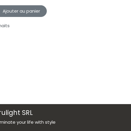
Ajouter au panier
haits
rulight SRL
luminate your life with style