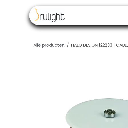
Overslaan naar inhoud
Our brands
Resell
Alle producten
HALO DESIGN 122233 | CABLE