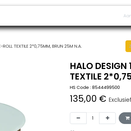
ers
Afspraak
B2B Shop
Helpdesk
Aa
-ROLL TEXTILE 2*0,75MM, BRUN 25M N.A.
HALO DESIGN 
TEXTILE 2*0,7
HS Code :
8544499500
135,00
€
Exclusie