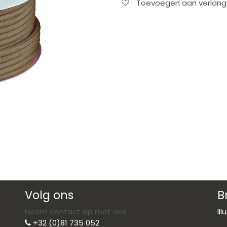
Toevoegen aan verlangli
Volg ons
B
Neem contact op met ons
Il
+32 (0)81 735 052