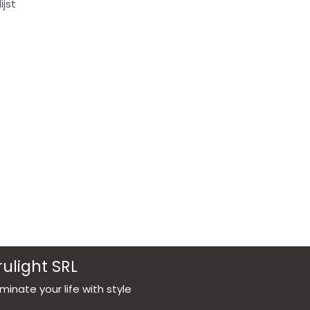
jst
rulight SRL
luminate your life with style