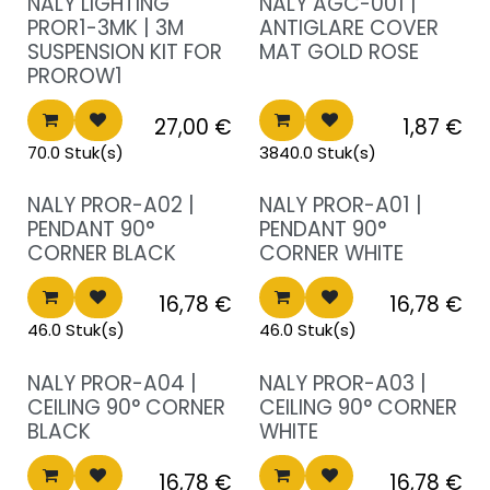
Nieuwe prijs
NALY LIGHTING
NALY AGC-001 |
PROR1-3MK | 3M
ANTIGLARE COVER
SUSPENSION KIT FOR
MAT GOLD ROSE
PROROW1
27,00
€
1,87
€
70.0 Stuk(s)
3840.0 Stuk(s)
Nieuwe prijs
Nieuwe prijs
NALY PROR-A02 |
NALY PROR-A01 |
PENDANT 90°
PENDANT 90°
CORNER BLACK
CORNER WHITE
16,78
€
16,78
€
46.0 Stuk(s)
46.0 Stuk(s)
Nieuwe prijs
Nieuwe prijs
NALY PROR-A04 |
NALY PROR-A03 |
CEILING 90° CORNER
CEILING 90° CORNER
BLACK
WHITE
16,78
€
16,78
€