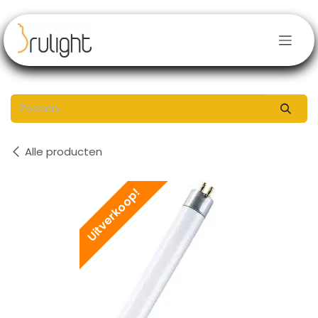
Overslaan naar inhoud
Alle producten
Uitverkoop!