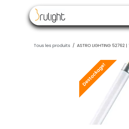
Se rendre au contenu
Nos marques
Rev
Tous les produits
ASTRO LIGHTING 52762 |
Destockage!