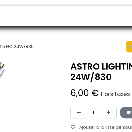
endeurs
Rendez-vous
B2B shop
SAV
 T5 HO 24W/830
ASTRO LIGHTIN
24W/830
6,00
€
Hors taxes
Ajouter à la liste de sou