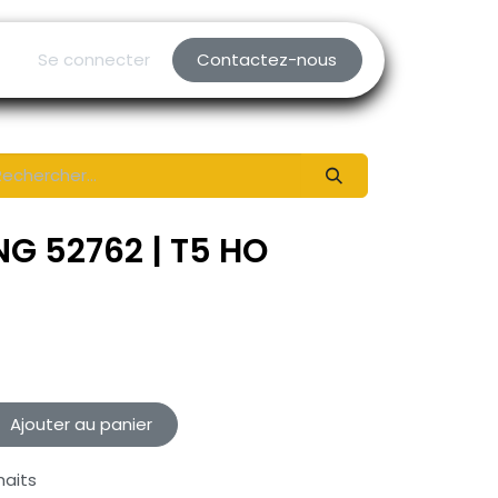
Se connecter
Contactez-nous
G 52762 | T5 HO
Ajouter au panier
haits