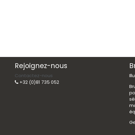
Rejoignez-nous
B
Contactez-nous
Il
+32 (0)81 735 052
Br
po
sé
ma
éq
Ge