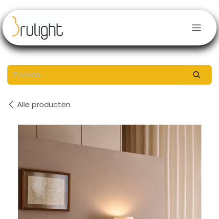
Overslaan naar inhoud
Alle producten