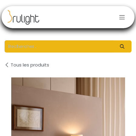
Se rendre au contenu
Tous les produits