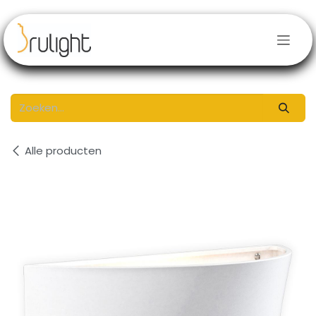
Overslaan naar inhoud
Alle producten