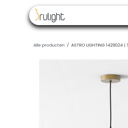
Overslaan naar inhoud
Our brands
Resell
Alle producten
ASTRO LIGHTING 1429024 |