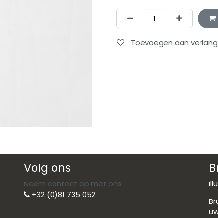
Toevoegen aan verlangli
Volg ons
B
Neem contact op met ons
Il
+32 (0)81 735 052
Br
uw