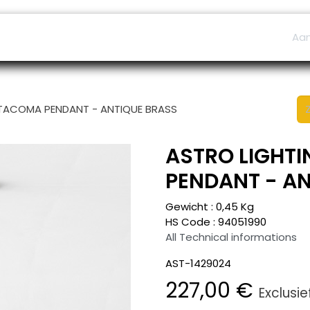
ers
Afspraak
B2B Shop
Helpdesk
Aa
 TACOMA PENDANT - ANTIQUE BRASS
ASTRO LIGHTI
PENDANT - A
Gewicht :
0,45
Kg
HS Code :
94051990
All Technical informations
AST-1429024
227,00
€
Exclusie