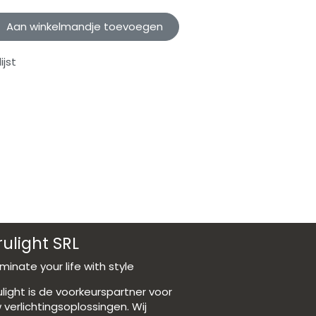
Aan winkelmandje toevoegen
jst
rulight SRL
luminate your life with style
ulight is de voorkeurspartner voor
 verlichtingsoplossingen. Wij