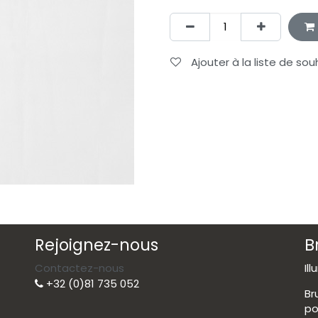
Ajouter à la liste de sou
Rejoignez-nous
B
Contactez-nous
Il
+32 (0)81 735 052
Br
po