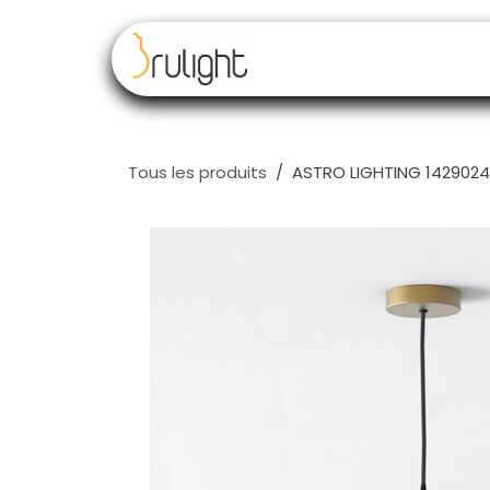
Se rendre au contenu
Nos marques
Rev
Tous les produits
ASTRO LIGHTING 142902