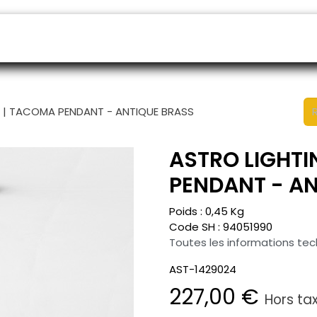
endeurs
Rendez-vous
B2B shop
SAV
4 | TACOMA PENDANT - ANTIQUE BRASS
ASTRO LIGHTI
PENDANT - A
Poids :
0,45
Kg
Code SH :
94051990
Toutes les informations te
AST-1429024
227,00
€
Hors ta