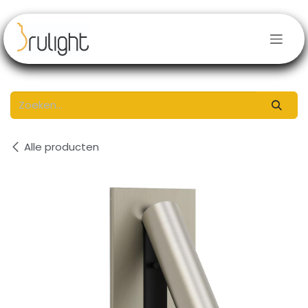
Overslaan naar inhoud
Alle producten