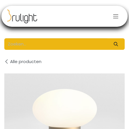
Overslaan naar inhoud
Alle producten