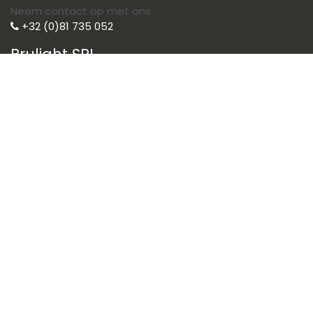
Neem contact op met ons
+32 (0)81 735 052
Brulight SRL
Illuminate your life with style
Brulight is de voorkeurspartner voor
uw verlichtingsoplossingen. Wij
selecteren de beste merken om u te
voorzien van hoogwaardige
apparatuur.
General terms of sales
Copyright © Brulight
Nederlands (BE)
Aangeboden door
- De #1
Open source e-
commerce