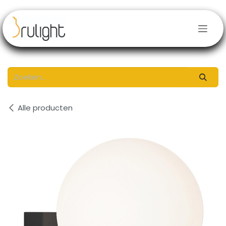
Overslaan naar inhoud
Alle producten