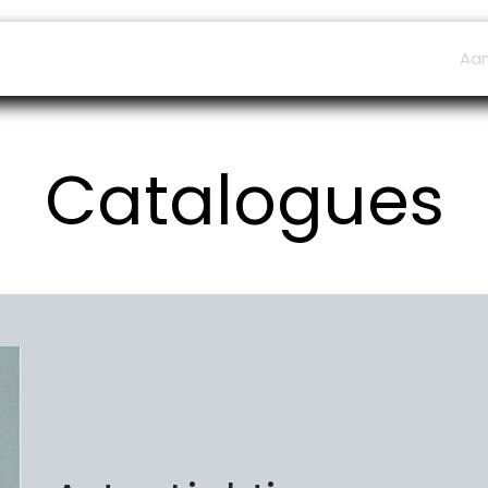
ers
Afspraak
B2B Shop
Helpdesk
Aa
Catalogues