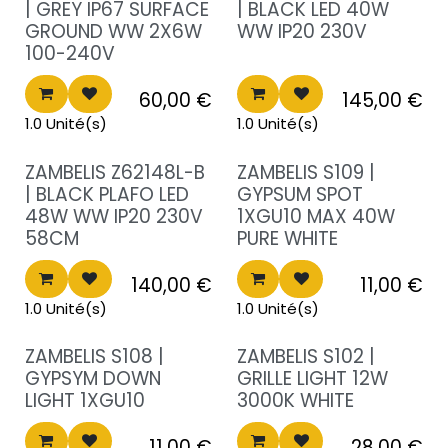
Destockage!
Destockage!
| GREY IP67 SURFACE
| BLACK LED 40W
GROUND WW 2X6W
WW IP20 230V
100-240V
60,00
€
145,00
€
1.0 Unité(s)
1.0 Unité(s)
Destockage!
Destockage!
ZAMBELIS Z62148L-B
ZAMBELIS S109 |
| BLACK PLAFO LED
GYPSUM SPOT
48W WW IP20 230V
1XGU10 MAX 40W
58CM
PURE WHITE
140,00
€
11,00
€
1.0 Unité(s)
1.0 Unité(s)
Destockage!
Destockage!
ZAMBELIS S108 |
ZAMBELIS S102 |
GYPSYM DOWN
GRILLE LIGHT 12W
LIGHT 1XGU10
3000K WHITE
11,00
€
28,00
€