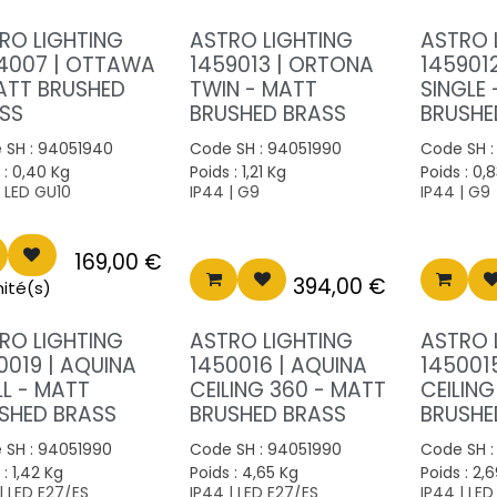
RO LIGHTING
ASTRO LIGHTING
ASTRO 
4007 | OTTAWA
1459013 | ORTONA
145901
ATT BRUSHED
TWIN - MATT
SINGLE
SS
BRUSHED BRASS
BRUSHE
 SH :
94051940
Code SH :
94051990
Code SH 
 :
0,40
Kg
Poids :
1,21
Kg
Poids :
0,8
| LED GU10
IP44 | G9
IP44 | G9
169,00
€
394,00
€
nité(s)
RO LIGHTING
ASTRO LIGHTING
ASTRO 
0019 | AQUINA
1450016 | AQUINA
145001
L - MATT
CEILING 360 - MATT
CEILIN
SHED BRASS
BRUSHED BRASS
BRUSHE
 SH :
94051990
Code SH :
94051990
Code SH 
 :
1,42
Kg
Poids :
4,65
Kg
Poids :
2,6
| LED E27/ES
IP44 | LED E27/ES
IP44 | LED