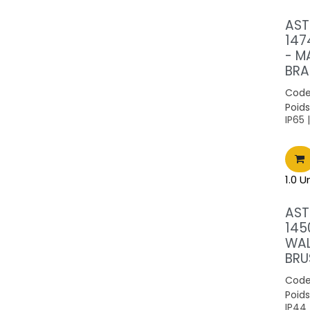
AST
147
- M
BRA
Code
Poids
IP65 
1.0 U
AST
145
WAL
BRU
Code
Poids
IP44 