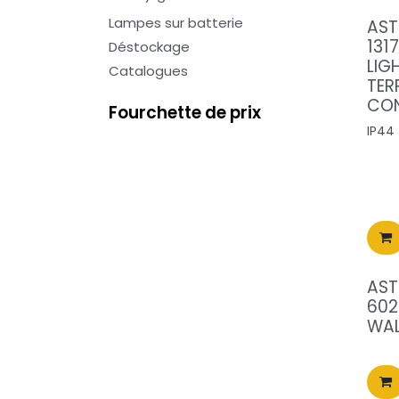
Lampes sur batterie
AST
131
Déstockage
LIG
Catalogues
TER
CO
Fourchette de prix
IP44
AST
602
WAL