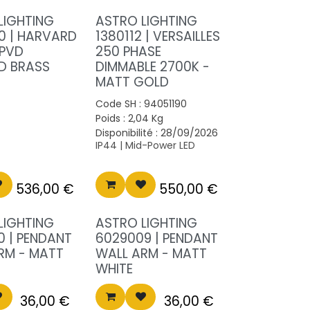
LIGHTING
ASTRO LIGHTING
0 | HARVARD
1380112 | VERSAILLES
 PVD
250 PHASE
D BRASS
DIMMABLE 2700K -
MATT GOLD
Code SH :
94051190
Poids :
2,04
Kg
Disponibilité :
28/09/2026
IP44 | Mid-Power LED
536,00
€
550,00
€
LIGHTING
ASTRO LIGHTING
0 | PENDANT
6029009 | PENDANT
RM - MATT
WALL ARM - MATT
WHITE
36,00
€
36,00
€