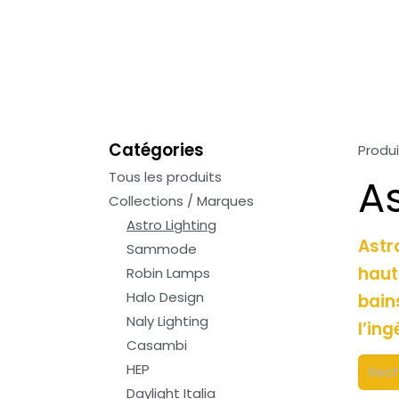
Catégories
Produi
Tous les produits
As
Collections / Marques
Astro Lighting
Astr
Sammode
haut
Robin Lamps
Halo Design
bains
Naly Lighting
l’ing
Casambi
HEP
Daylight Italia