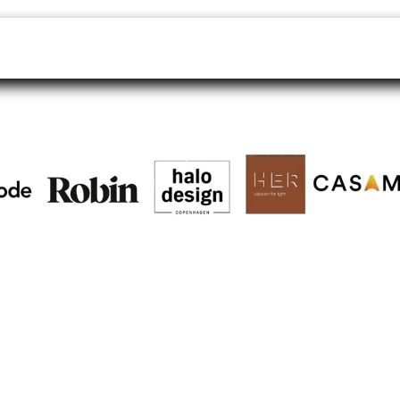
endeurs
Rendez-vous
B2B shop
SAV