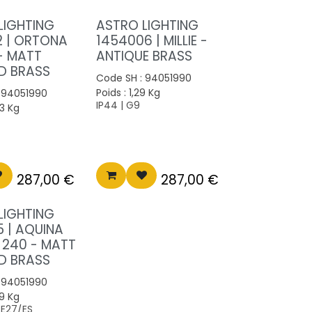
LIGHTING
ASTRO LIGHTING
2 | ORTONA
1454006 | MILLIE -
 - MATT
ANTIQUE BRASS
D BRASS
Code SH :
94051990
Poids :
1,29
Kg
:
94051990
IP44 | G9
3
Kg
287,00
€
287,00
€
LIGHTING
5 | AQUINA
G 240 - MATT
D BRASS
:
94051990
9
Kg
 E27/ES