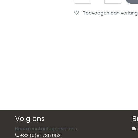
Toevoegen aan verlangli
Volg ons
B
Neem contact op met ons
Il
+32 (0)81 735 052