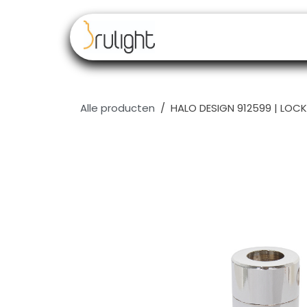
Overslaan naar inhoud
Our brands
Resell
Alle producten
HALO DESIGN 912599 | LOC