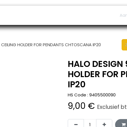
ers
Afspraak
B2B Shop
Helpdesk
Aa
K CEILING HOLDER FOR PENDANTS CHTOSCANA IP20
HALO DESIGN 
HOLDER FOR 
IP20
HS Code :
9405500090
9,00
€
Exclusief b