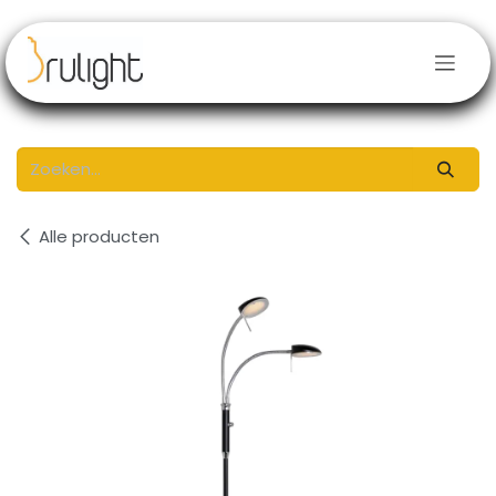
Overslaan naar inhoud
Alle producten