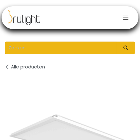
Overslaan naar inhoud
Alle producten