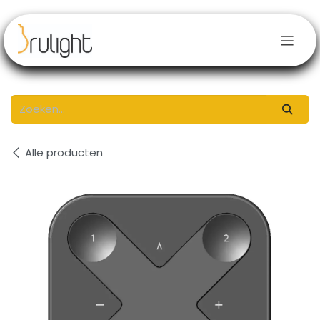
Overslaan naar inhoud
Alle producten