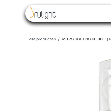
Overslaan naar inhoud
Our brands
Resell
Alle producten
ASTRO LIGHTING 6014001 | I