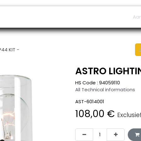
ers
Afspraak
B2B Shop
Helpdesk
Aa
P44 KIT -
ASTRO LIGHTIN
HS Code :
94059110
All Technical informations
AST-6014001
108,00
€
Exclusie