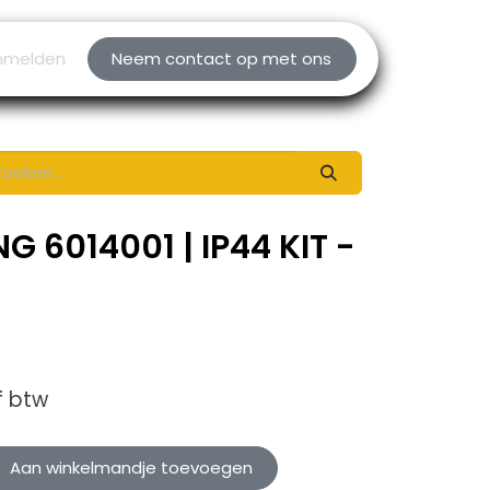
nmelden
Neem contact op met ons
G 6014001 | IP44 KIT -
f btw
Aan winkelmandje toevoegen