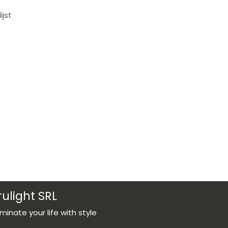
jst
rulight SRL
luminate your life with style