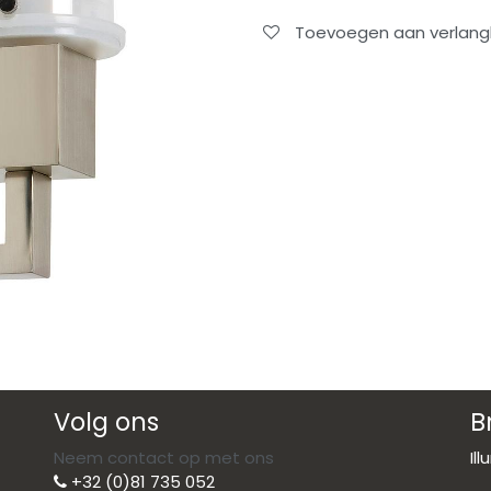
Toevoegen aan verlangli
Volg ons
B
Neem contact op met ons
Il
+32 (0)81 735 052