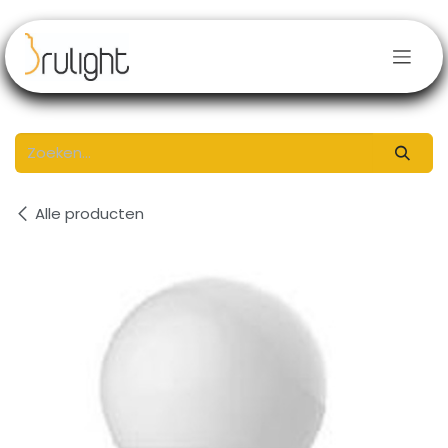
Overslaan naar inhoud
Alle producten