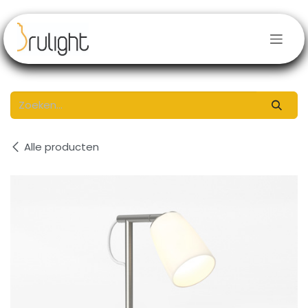
Overslaan naar inhoud
Alle producten