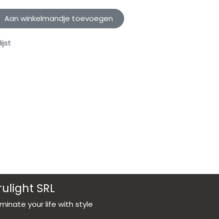
Aan winkelmandje toevoegen
jst
rulight SRL
luminate your life with style