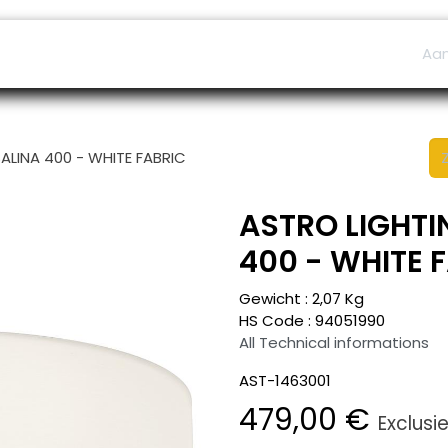
ers
Afspraak
B2B Shop
Helpdesk
Aa
SALINA 400 - WHITE FABRIC
ASTRO LIGHTIN
400 - WHITE 
Gewicht :
2,07
Kg
HS Code :
94051990
All Technical informations
AST-1463001
479,00
€
Exclusi