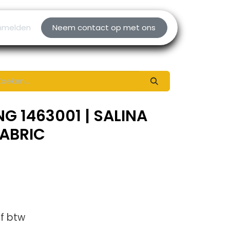
nmelden
Neem contact op met ons
G 1463001 | SALINA
FABRIC
ef btw