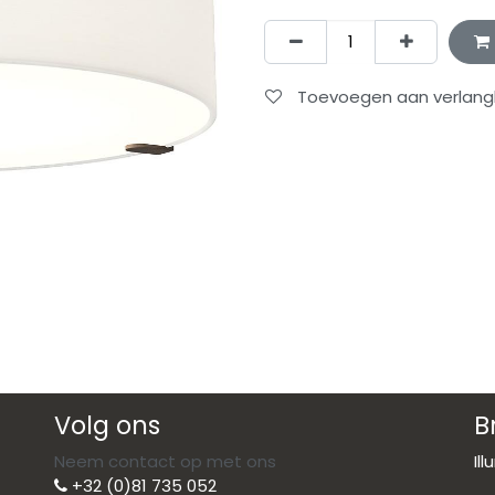
Toevoegen aan verlangli
Volg ons
B
Neem contact op met ons
Il
+32 (0)81 735 052