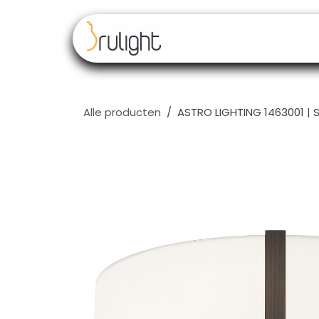
Overslaan naar inhoud
Our brands
Resell
Alle producten
ASTRO LIGHTING 1463001 | 