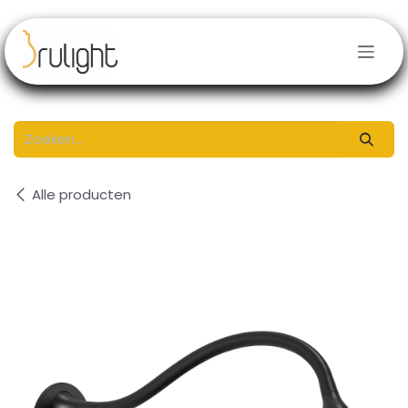
Overslaan naar inhoud
Alle producten