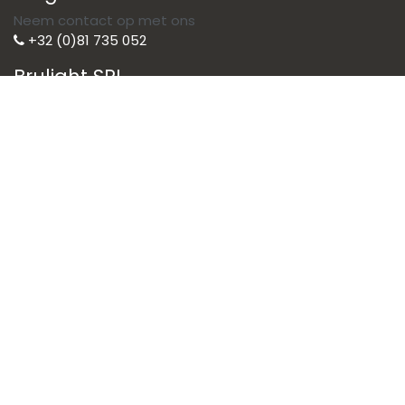
Neem contact op met ons
+32 (0)81 735 052
Brulight SRL
Illuminate your life with style
Brulight is de voorkeurspartner voor
uw verlichtingsoplossingen. Wij
selecteren de beste merken om u te
voorzien van hoogwaardige
apparatuur.
General terms of sales
Copyright © Brulight
Nederlands (BE)
Aangeboden door
- De #1
Open source e-