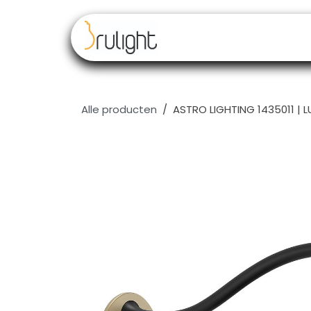
Overslaan naar inhoud
Our brands
Resell
Alle producten
ASTRO LIGHTING 1435011 |