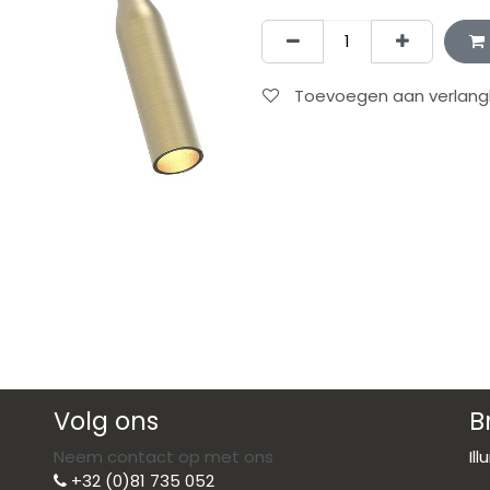
Toevoegen aan verlangli
Volg ons
B
Neem contact op met ons
Il
+32 (0)81 735 052