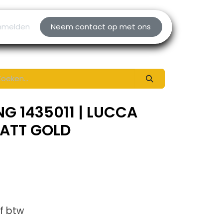
nmelden
Neem contact op met ons
NG 1435011 | LUCCA
MATT GOLD
ef btw