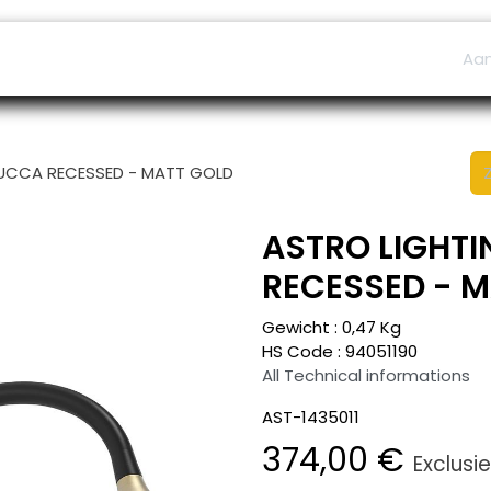
ers
Afspraak
B2B Shop
Helpdesk
Aa
 LUCCA RECESSED - MATT GOLD
ASTRO LIGHTI
RECESSED - 
Gewicht :
0,47
Kg
HS Code :
94051190
All Technical informations
AST-1435011
374,00
€
Exclusi