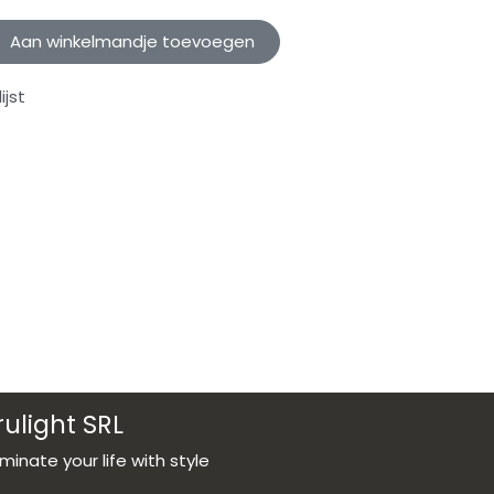
Aan winkelmandje toevoegen
jst
rulight SRL
luminate your life with style