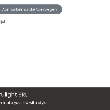
Aan winkelmandje toevoegen
jst
rulight SRL
luminate your life with style