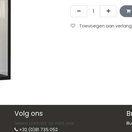
Toevoegen aan verlangli
Volg ons
B
Neem contact op met ons
Il
+32 (0)81 735 052