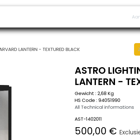
ers
Afspraak
B2B Shop
Helpdesk
Aa
 HARVARD LANTERN - TEXTURED BLACK
ASTRO LIGHTI
LANTERN - TE
Gewicht :
2,68
Kg
HS Code :
94051990
All Technical informations
AST-1402011
500,00
€
Exclusi