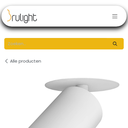
Overslaan naar inhoud
Alle producten