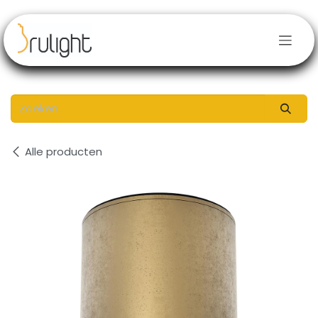
Overslaan naar inhoud
Alle producten