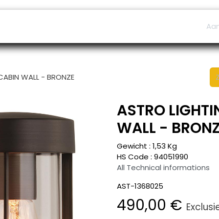
ers
Afspraak
B2B Shop
Helpdesk
Aa
 CABIN WALL - BRONZE
ASTRO LIGHTI
WALL - BRON
Gewicht :
1,53
Kg
HS Code :
94051990
All Technical informations
AST-1368025
490,00
€
Exclusi