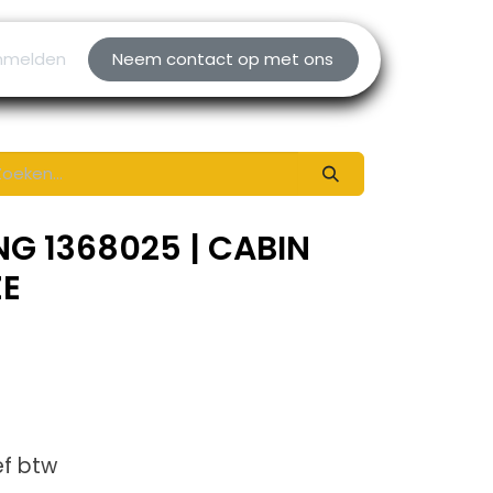
nmelden
Neem contact op met ons
NG 1368025 | CABIN
ZE
ef btw