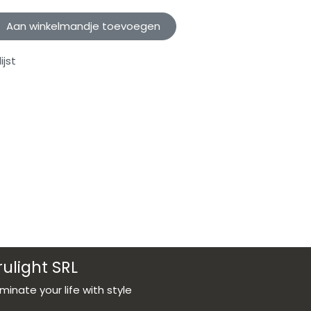
Aan winkelmandje toevoegen
jst
rulight SRL
luminate your life with style