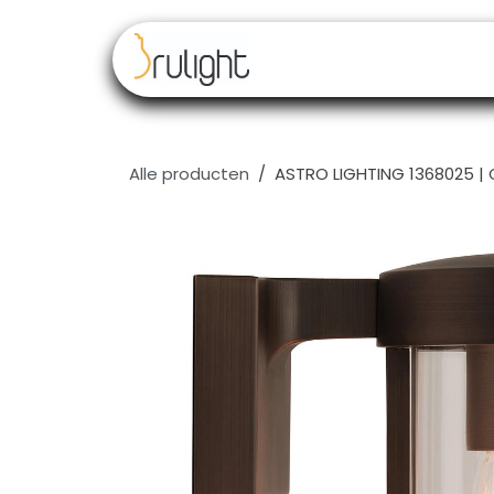
Overslaan naar inhoud
Our brands
Resell
Alle producten
ASTRO LIGHTING 1368025 |