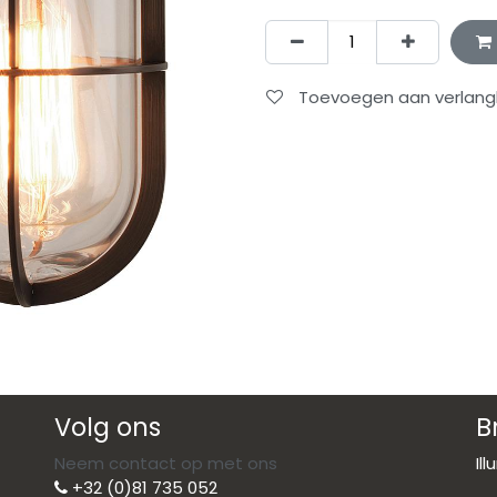
Toevoegen aan verlangli
Volg ons
B
Neem contact op met ons
Il
+32 (0)81 735 052