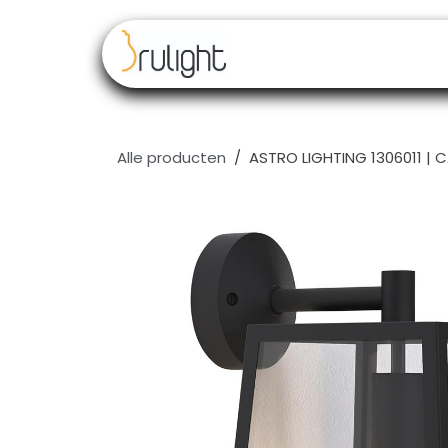
Overslaan naar inhoud
Our brands
Resell
Alle producten
ASTRO LIGHTING 1306011 | 