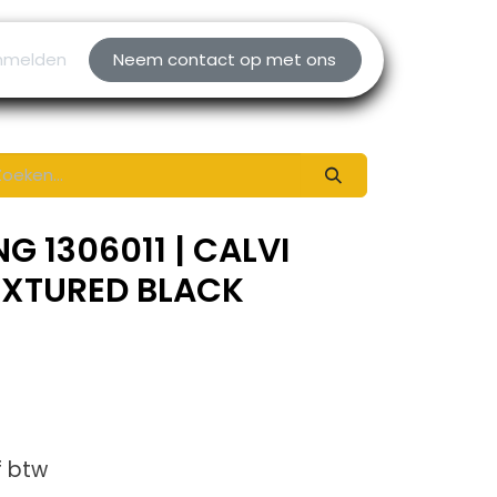
nmelden
Neem contact op met ons
G 1306011 | CALVI
EXTURED BLACK
f btw