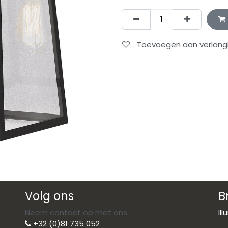
Toevoegen aan verlangli
Volg ons
B
Neem contact op met ons
Il
+32 (0)81 735 052