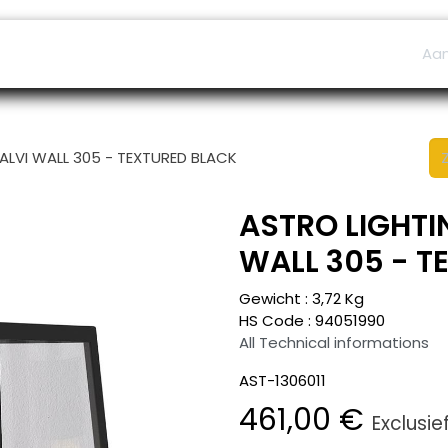
ers
Afspraak
B2B Shop
Helpdesk
Aa
CALVI WALL 305 - TEXTURED BLACK
ASTRO LIGHTIN
WALL 305 - T
Gewicht :
3,72
Kg
HS Code :
94051990
All Technical informations
AST-1306011
461,00
€
Exclusie