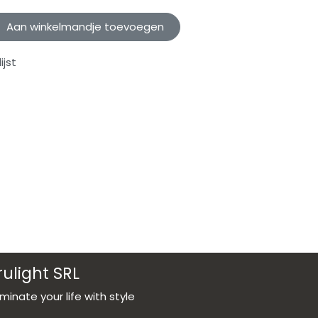
Aan winkelmandje toevoegen
jst
rulight SRL
luminate your life with style