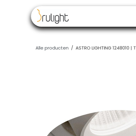
Overslaan naar inhoud
Our brands
Resell
Alle producten
ASTRO LIGHTING 1248010 | 