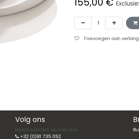
155,00
€
Exclusie
Toevoegen aan verlangli
Volg ons
B
Neem contact op met ons
Il
+32 (0)81 735 052