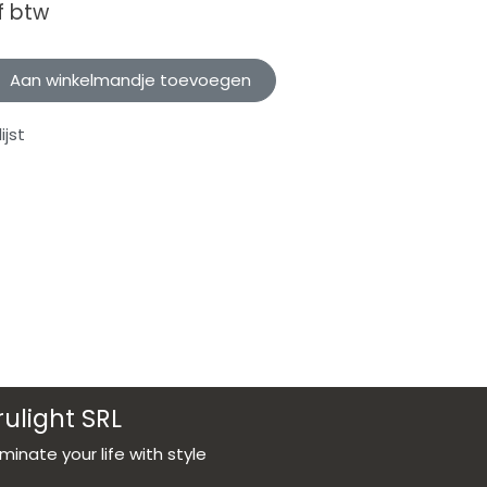
f btw
Aan winkelmandje toevoegen
jst
rulight SRL
luminate your life with style