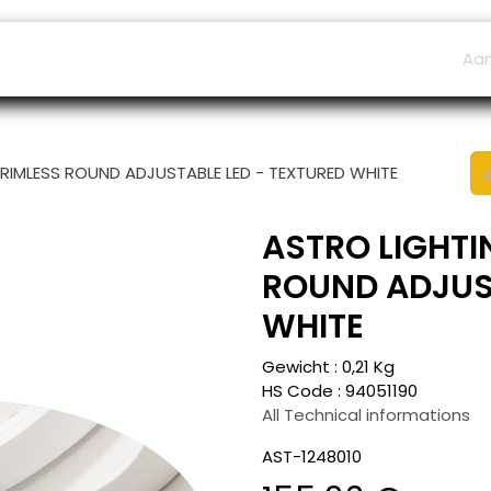
ers
Afspraak
B2B Shop
Helpdesk
Aa
TRIMLESS ROUND ADJUSTABLE LED - TEXTURED WHITE
ASTRO LIGHTIN
ROUND ADJUST
WHITE
Gewicht :
0,21
Kg
HS Code :
94051190
All Technical informations
AST-1248010