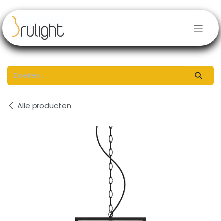
Overslaan naar inhoud
Alle producten