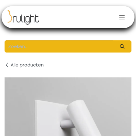
Overslaan naar inhoud
Alle producten