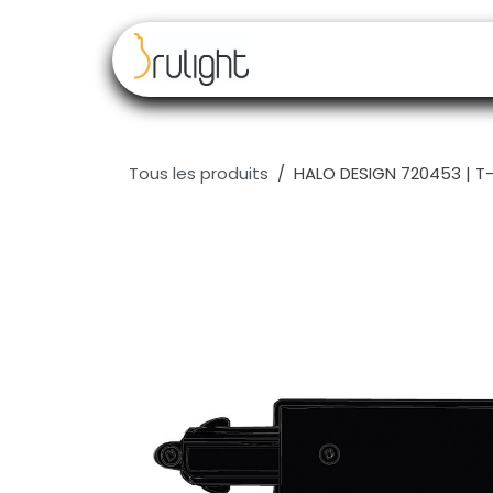
Se rendre au contenu
Nos marques
Rev
Tous les produits
HALO DESIGN 720453 | 