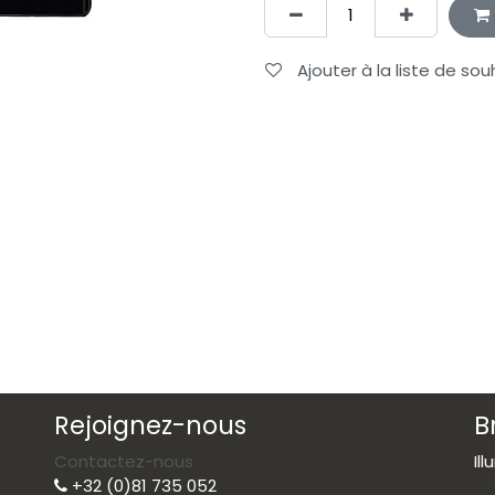
Ajouter à la liste de sou
Rejoignez-nous
B
Contactez-nous
Il
+32 (0)81 735 052