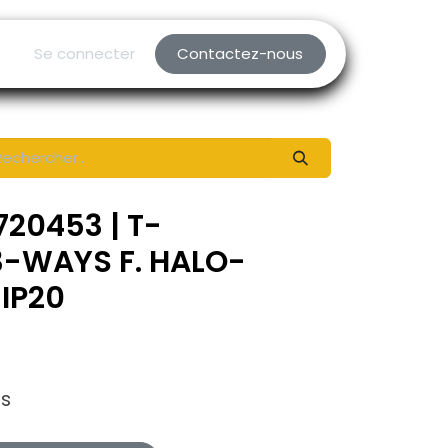
Se connecter
Contactez-nous
720453 | T-
-WAYS F. HALO-
IP20
es