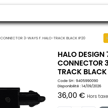
endeurs
Rendez-vous
B2B shop
SAV
T-CONNECTOR 3-WAYS F. HALO-TRACK BLACK IP20
HALO DESIGN 
CONNECTOR 3
TRACK BLACK 
Code SH :
9405990090
Disponibilité :
14/09/2026
36,00
€
Hors tax