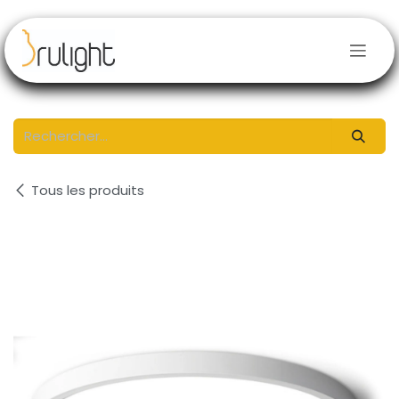
Se rendre au contenu
Tous les produits