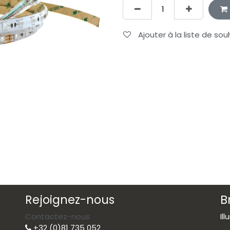
Ajouter à la liste de sou
Rejoignez-nous
B
Contactez-nous
Il
+32 (0)81 735 052