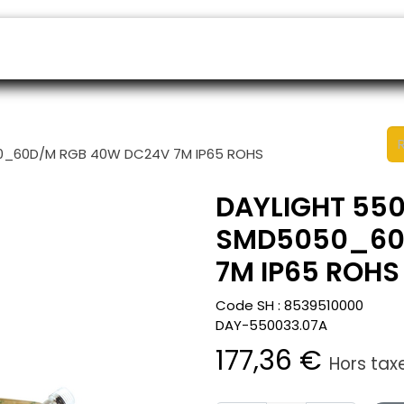
endeurs
Rendez-vous
B2B shop
SAV
050_60D/M RGB 40W DC24V 7M IP65 ROHS
DAYLIGHT 5500
SMD5050_60
7M IP65 ROHS
Code SH :
8539510000
DAY-550033.07A
177,36
€
Hors tax