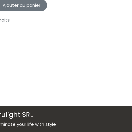
Ajouter au panier
haits
rulight SRL
luminate your life with style