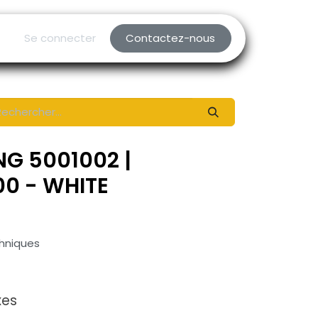
Se connecter
Contactez-nous
NG 5001002 |
0 - WHITE
chniques
xes