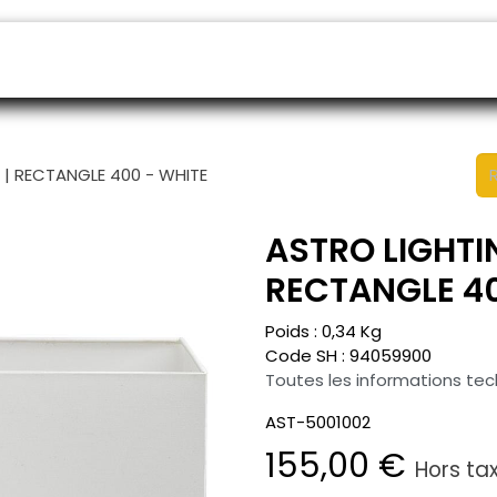
endeurs
Rendez-vous
B2B shop
SAV
 | RECTANGLE 400 - WHITE
ASTRO LIGHTI
RECTANGLE 40
Poids :
0,34
Kg
Code SH :
94059900
Toutes les informations te
AST-5001002
155,00
€
Hors ta