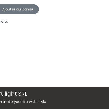
Ajouter au panier
haits
rulight SRL
luminate your life with style