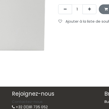
Ajouter à la liste de sou
Rejoignez-nous
B
Contactez-nous
Il
+32 (0)81 735 052