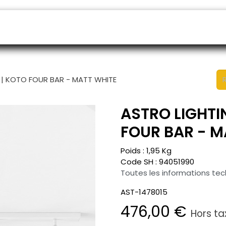
endeurs
Rendez-vous
B2B shop
SAV
 | KOTO FOUR BAR - MATT WHITE
ASTRO LIGHTI
FOUR BAR - M
Poids :
1,95
Kg
Code SH :
94051990
Toutes les informations te
AST-1478015
476,00
€
Hors ta