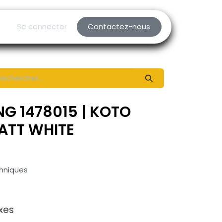
Se connecter
Contactez-nous
NG 1478015 | KOTO
ATT WHITE
chniques
xes