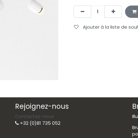
Ajouter à la liste de sou
Rejoignez-nous
B
Contactez-nous
Il
+32 (0)81 735 052
Br
po