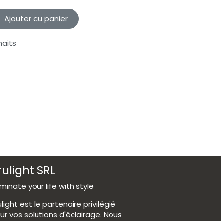
Ajouter au panier
haits
rulight SRL
luminate your life with style
ulight est le partenaire privilégié
ur vos solutions d'éclairage. Nous