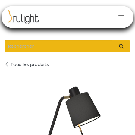
Se rendre au contenu
Tous les produits