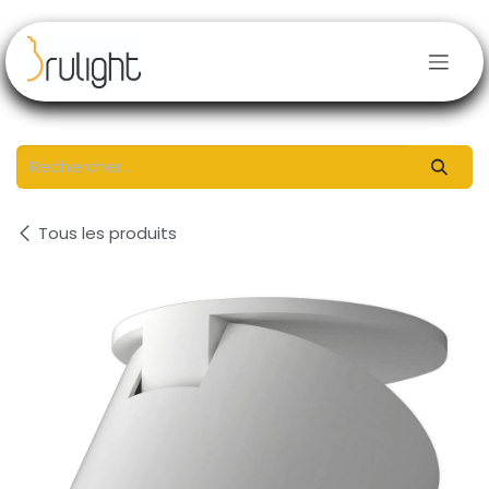
Se rendre au contenu
Tous les produits