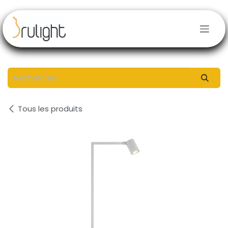
Se rendre au contenu
Tous les produits