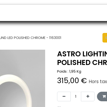
endeurs
Rendez-vous
B2B shop
SAV
UND LED POLISHED CHROME - 1163001
ASTRO LIGHTI
POLISHED CHR
Poids :
1,95
Kg
315,00
€
Hors ta