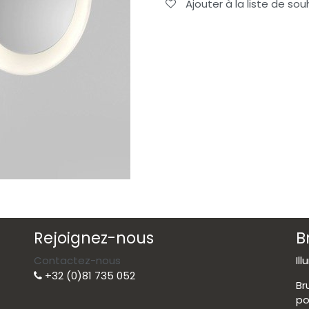
Ajouter à la liste de sou
Rejoignez-nous
B
Contactez-nous
Il
+32 (0)81 735 052
Br
po