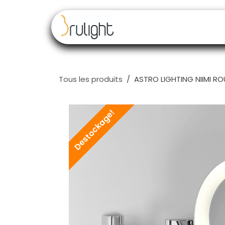
Se rendre au contenu
Nos marques
Rev
Tous les produits
ASTRO LIGHTING NIIMI RO
Destockage!