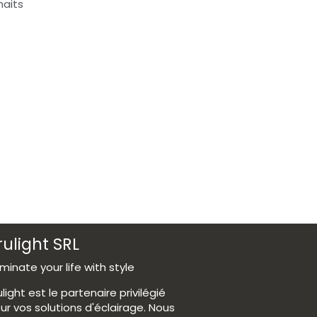
haits
rulight SRL
luminate your life with style
ulight est le partenaire privilégié
ur vos solutions d'éclairage. Nous