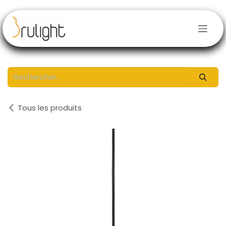
Se rendre au contenu
Tous les produits