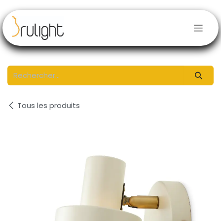
Se rendre au contenu
Tous les produits