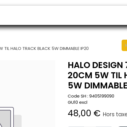
endeurs
Rendez-vous
B2B shop
SAV
W TIL HALO TRACK BLACK 5W DIMMABLE IP20
HALO DESIGN 
20CM 5W TIL
5W DIMMABLE
Code SH :
9405199090
GU10 excl
48,00
€
Hors tax