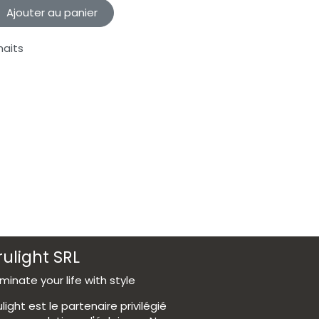
Ajouter au panier
haits
rulight SRL
luminate your life with style
ulight est le partenaire privilégié