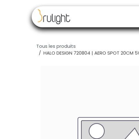
Se rendre au contenu
Nos marques
Rev
Tous les produits
HALO DESIGN 720804 | AERO SPOT 20CM 5