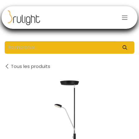
Se rendre au contenu
Tous les produits