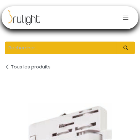
Se rendre au contenu
Tous les produits